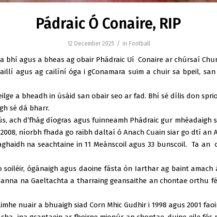
Pádraic Ó Conaire, RIP
/
12 December 2025
in
Football
, a bhí agus a bheas ag obair Phádraic Uí Conaire ar chúrsaí Ch
haillí agus ag cailíní óga i gConamara suim a chuir sa bpeil, sa
 a bheadh in úsáid san obair seo ar fad. Bhí sé dílis don sprioc 
igh sé dá bharr.
ús, ach d’fhág díogras agus fuinneamh Phádraic gur mhéadaigh s
008, níorbh fhada go raibh daltaí ó Anach Cuain siar go dtí an Air
 in aghaidh na seachtaine in 11 Meánscoil agus 33 bunscoil. Ta a
go soiléir, ógánaigh agus daoine fásta ón Iarthar ag baint amach 
banna na Gaeltachta a tharraing geansaithe an chontae orthu féi
limhe nuair a bhuaigh siad Corn Mhic Gudhir i 1998 agus 2001 faoin