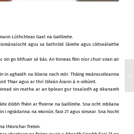
umann Lúthchleas Gael na Gaillimhe.
n iománaíocht agus sa liathróid láimhe agus cóitseálaithe
sin go bhfuair sé bás. An tinneas féin níor chuir srian air
in in aghaidh na bliana nach mór. Tháing meánscoileanna
d Thiar agus ar thrí Oileán Árann á n-oiliúint.
n oiread sin reatha ar an bplean gur tosaíodh ag déanamh
áite dóibh fhéin ar fhoirne na Gaillimhe. Sna ocht mbliana
n i ngrádanna na mionúir, faoi 21 agus sinsear. Sna hocht
a thionchar freisin.