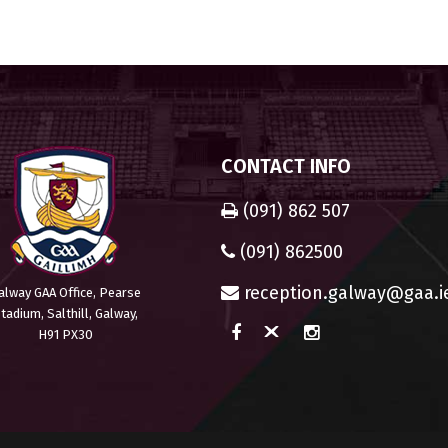
CONTACT INFO
(091) 862 507
(091) 862500
reception.galway@gaa.i
alway GAA Office, Pearse
tadium, Salthill, Galway,
H91 PX30