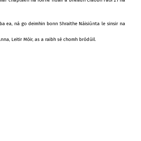
 mar chaptaen na foirne nuair a bheadh Craobh Faoi 21 na
a ea, ná go deimhin bonn Shraithe Náisiúnta le sinsir na
na, Leitir Móir, as a raibh sé chomh bródúil.