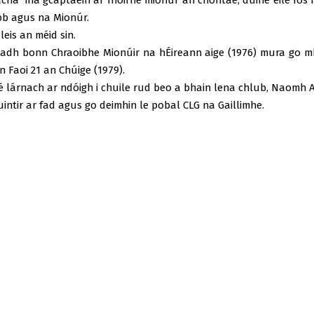
tacha ina gcaptaein ar fhoirne mionúr an chontae, duine eile fós
bb agus na Mionúr.
eis an méid sin.
headh bonn Chraoibhe Mionúir na hÉireann aige (1976) mura go mb
 Faoi 21 an Chúige (1979).
é lárnach ar ndóigh i chuile rud beo a bhain lena chlub, Naomh An
ntir ar fad agus go deimhin le pobal CLG na Gaillimhe.