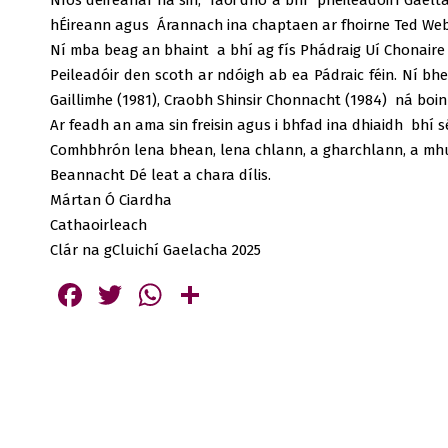
Níos deireanaí ná sin, faoi dhó a bhí pheileadóirí Gael
hÉireann agus Árannach ina chaptaen ar fhoirne Ted We
Ní mba beag an bhaint a bhí ag fís Phádraig Uí Chonaire l
Peileadóir den scoth ar ndóigh ab ea Pádraic féin. Ní b
Gaillimhe (1981), Craobh Shinsir Chonnacht (1984) ná boinn
Ar feadh an ama sin freisin agus i bhfad ina dhiaidh bhí s
Comhbhrón lena bhean, lena chlann, a gharchlann, a mhui
Beannacht Dé leat a chara dílis.
Mártan Ó Ciardha
Cathaoirleach
Clár na gCluichí Gaelacha 2025
Facebook
Twitter
WhatsApp
Share