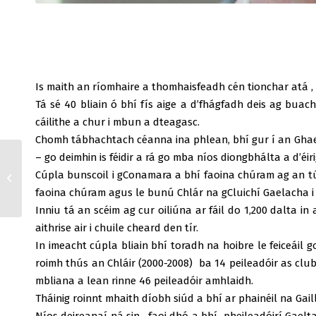
Is maith an ríomhaire a thomhaisfeadh cén tionchar atá 
Tá sé 40 bliain ó bhí fís aige a d’fhágfadh deis ag buac
cáilithe a chur i mbun a dteagasc.
Chomh tábhachtach céanna ina phlean, bhí gur í an Ghaeilge
– go deimhin is féidir a rá go mba níos diongbhálta a d’éir
2026 League Fixtures
Cúpla bunscoil i gConamara a bhí faoina chúram ag an t
for our Senior Hurlers
faoina chúram agus le bunú Chlár na gCluichí Gaelacha i 2
and Footballers
Inniu tá an scéim ag cur oiliúna ar fáil do 1,200 dalta
aithrise air i chuile cheard den tír.
In imeacht cúpla bliain bhí toradh na hoibre le feiceáil 
roimh thús an Chláir (2000-2008) ba 14 peileadóir as clu
mbliana a lean rinne 46 peileadóir amhlaidh.
Tháinig roinnt mhaith díobh siúd a bhí ar phainéil na Gail