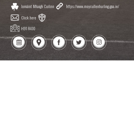
Iomáint Mhaigh Cuilinn
https://www.moycullenhurling.gaa.ie/
Click here
H91 FA00