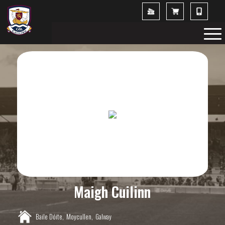
Maigh Cuilinn
Baile Dóite,
Moycullen,
Galway