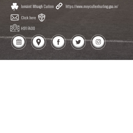
Iomáint Mhaigh Cuilinn
https://www.moycullenhurling.gaa.ie/
Click here
H91 FA00