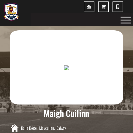
Maigh Cuilinn
Baile Dóite,
Moycullen,
Galway